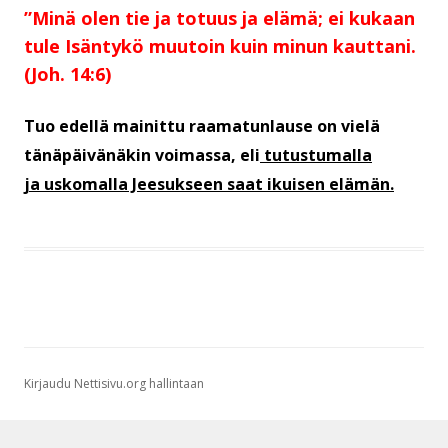
”Minä olen tie ja totuus ja elämä; ei kukaan
tule Isäntykö muutoin kuin minun kauttani.
(Joh. 14:6)
Tuo edellä mainittu raamatunlause on vielä
tänäpäivänäkin voimassa, eli
tutustumalla
ja uskomalla Jeesukseen saat ikuisen elämän.
Kirjaudu Nettisivu.org hallintaan