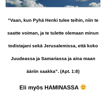
”Vaan, kun Pyhä Henki tulee teihin, niin te
saatte voiman, ja te tulette olemaan minun
todistajani sekä Jerusalemissa, että koko
Juudeassa ja Samariassa ja aina maan
ääriin saakka”. (‭Apt.‬ ‭1‬:‭8‬)
Eli myös HAMINASSA